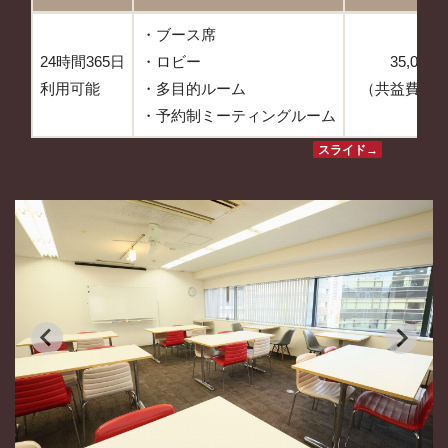
・ブース席
24時間365日
・ロビー
35,000
利用可能
・多目的ルーム
（共益費：
・予約制ミーティングルーム
スライド→