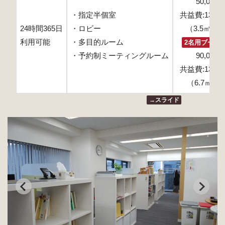
50,000
・指定半個室
共益費:13,0
24時間365日
・ロビー
（3.5㎡ 窓
利用可能
・多目的ルーム
2名用ブース
・予約制ミーティングルーム
90,000
共益費:13,0
（6.7㎡窓
→スライド