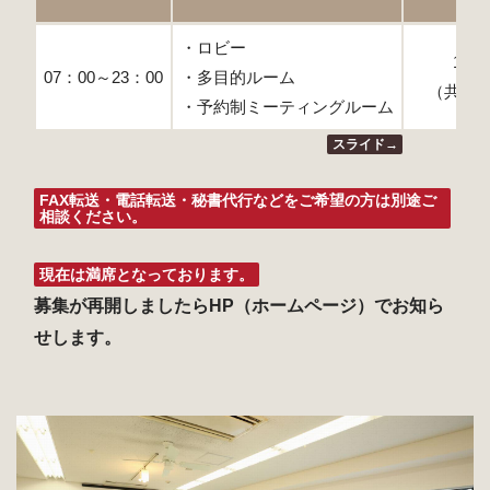
（税
・ロビー
13,0
07：00～23：00
・多目的ルーム
（共益
・予約制ミーティングルーム
スライド→
FAX転送・電話転送・秘書代行などをご希望の方は別途ご
相談ください。
現在は満席となっております。
募集が再開しましたらHP（ホームページ）でお知ら
せします。